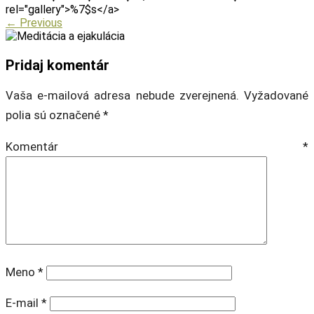
rel="gallery">%7$s</a>
←
Previous
Pridaj komentár
Vaša e-mailová adresa nebude zverejnená.
Vyžadované
polia sú označené
*
Komentár
*
Meno
*
E-mail
*