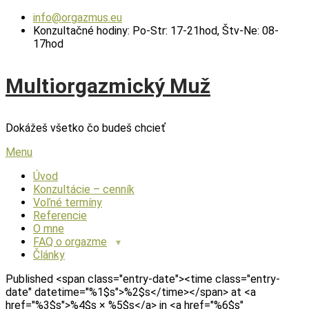
Skip
info@orgazmus.eu
to
Konzultačné hodiny: Po-Str: 17-21hod, Štv-Ne: 08-
content
17hod
Multiorgazmický Muž
Dokážeš všetko čo budeš chcieť
Menu
Úvod
Konzultácie – cenník
Voľné termíny
Referencie
O mne
FAQ o orgazme
Články
Published <span class="entry-date"><time class="entry-
date" datetime="%1$s">%2$s</time></span> at <a
href="%3$s">%4$s × %5$s</a> in <a href="%6$s"