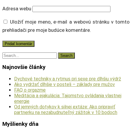
Adresa webu
Uložiť moje meno, e-mail a webovú stránku v tomto
prehliadači pre moje budúce komentáre.
Najnovšie články
Dychové techniky a rytmus pri sexe pre dlhšiu výdrž
Ako vydržať dlhšie v posteli – základy pre mužov
FAQ o orgazme
Meditácia a ejakulácia: Tajomstvo ovládania vlastnej
energie
Od jemných dotykov k silnej extáze: Ako pripraviť
partnerku na nezabudnuteľný zážitok v 10 bodoch
Myšlienky dňa