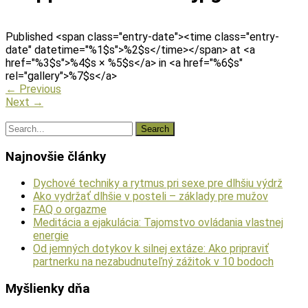
Published <span class="entry-date"><time class="entry-
date" datetime="%1$s">%2$s</time></span> at <a
href="%3$s">%4$s × %5$s</a> in <a href="%6$s"
rel="gallery">%7$s</a>
←
Previous
Next
→
Najnovšie články
Dychové techniky a rytmus pri sexe pre dlhšiu výdrž
Ako vydržať dlhšie v posteli – základy pre mužov
FAQ o orgazme
Meditácia a ejakulácia: Tajomstvo ovládania vlastnej
energie
Od jemných dotykov k silnej extáze: Ako pripraviť
partnerku na nezabudnuteľný zážitok v 10 bodoch
Myšlienky dňa