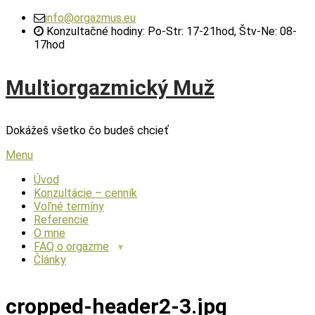
Skip
info@orgazmus.eu
to
Konzultačné hodiny: Po-Str: 17-21hod, Štv-Ne: 08-
content
17hod
Multiorgazmický Muž
Dokážeš všetko čo budeš chcieť
Menu
Úvod
Konzultácie – cenník
Voľné termíny
Referencie
O mne
FAQ o orgazme
Články
cropped-header2-3.jpg